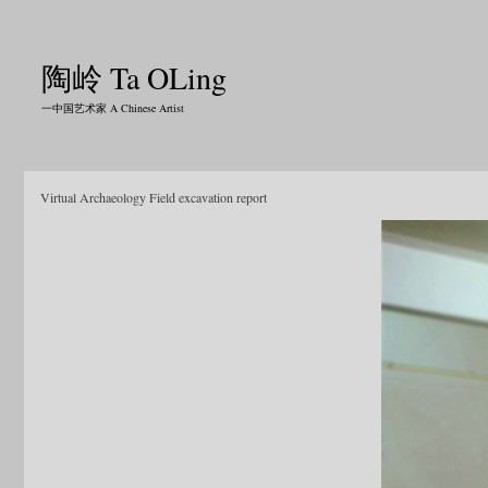
陶岭 Ta OLing
一中国艺术家 A Chinese Artist
Virtual Archaeology Field excavation report