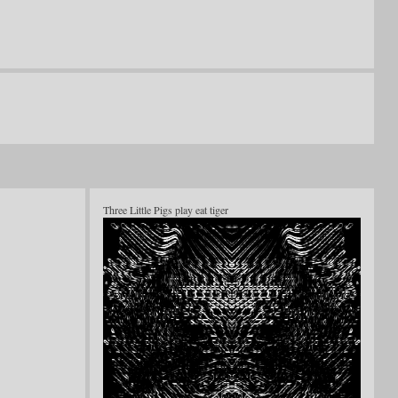
Three Little Pigs play eat tiger