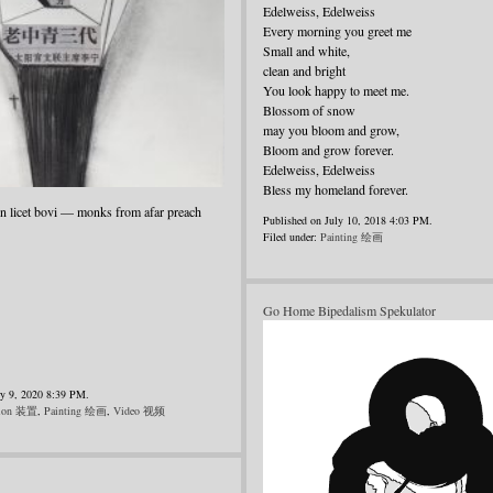
Edelweiss, Edelweiss
Every morning you greet me
Small and white,
clean and bright
You look happy to meet me.
Blossom of snow
may you bloom and grow,
Bloom and grow forever.
Edelweiss, Edelweiss
Bless my homeland forever.
on licet bovi — monks from afar preach
Published on July 10, 2018 4:03 PM.
Filed under:
Painting 绘画
Go Home Bipedalism Spekulator
ry 9, 2020 8:39 PM.
ation 装置
,
Painting 绘画
,
Video 视频