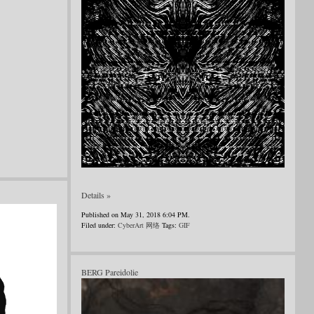
Details »
Published on May 31, 2018 6:04 PM.
Filed under:
CyberArt 网络
Tags:
GIF
BERG Pareidolie