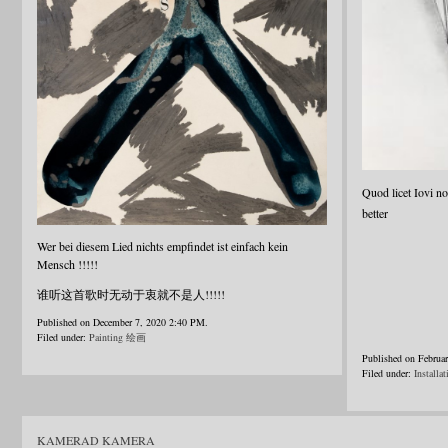
Quod licet Iovi n
better
Wer bei diesem Lied nichts empfindet ist einfach kein
Mensch !!!!!
谁听这首歌时无动于衷就不是人!!!!!
Published on December 7, 2020 2:40 PM.
Filed under:
Painting 绘画
Published on Februa
Filed under:
Install
KAMERAD KAMERA